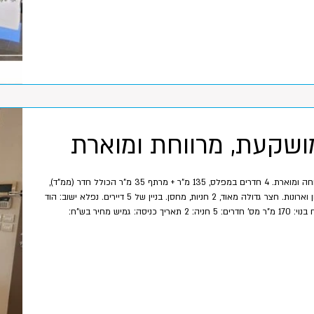
מושקעת, מרווחת ומוארת
דירה מושקעת ומרווחת, נוחה ומוארת. 4 חדרים במפלס, 135 מ"ר + מרתף 35 מ"ר הכולל חדר (ממ"ד),
מקלחת ושירותים, מטבחון וארונות. חצר גדולה מאוד, 2 חניות, מחסן. בניין של 5 דיירים. נפלא ישוב: הוד
השרון איזור: רסקו ג' שטח בנוי: 170 מ"ר מס' חדרים: 5 חניה: 2 תאריך כניסה: גמיש מחיר בש"ח:
5,650,000 ש"ח הסוכן המטפל: הדס 054-7415005 אורן 054-2255524 תאריך עדכון: 23/4/2026