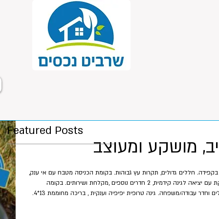
Featured Posts
ב, מושקע ומעוצב
ומעוצב בקפידה. חללים גדולים, תקרות עץ גבוהות. בקומת הכניסה מטבח עם אי ענק,
יחידת הורים גדולה ומפנקת עם יציאה לגינה קידמית, 2 חדרים נוספים ,מקלחת ושירותים. בקומה
העליונה 2 מאסטרים גדולים וחדר עבודה/משפחה. גינה טרופית יפיפיה וענקית , בריכה מחוממת 13*4.
ישוב: הוד השרון איזור: נווה הדר שטח מגרש: 664 מ"ר שטח בנוי: 298 מ"ר מס' חדרים: 6 חניה: 2 תאריך
כניסה: גמיש מחיר בש"ח: 12,500,000 ש"ח הסוכן המטפל: הדס 054-7415005 אורן 054-2255524