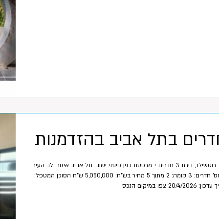
במרכז תל אביב על רחוב רוטשילד, דירת 3 חדרים + מרפסת בנין פינתי ישוב: תל אביב איזור: לב העיר
צפון שטח בנוי: 80 מ"ר מס' חדרים: 3 קומה: 2 מתוך 5 מחיר בש"ח: 5,050,000 ש"ח הסוכן המטפל: