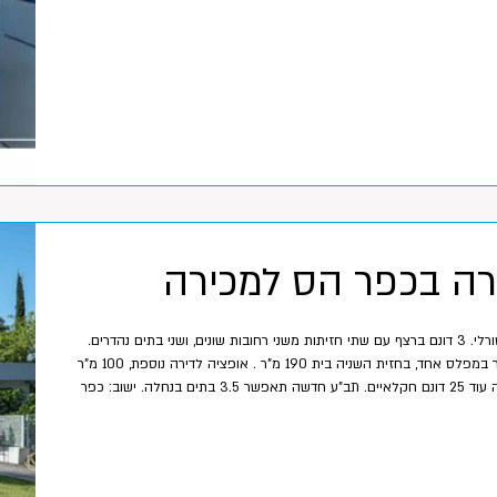
רה בכפר הס למכירה
נחלה נדירה במיקום פסטורלי. 3 דונם ברצף עם שתי חזיתות משני רחובות שונים, ושני בתים נהדרים.
בחזית אחת בית 240 מ"ר במפלס אחד, בחזית השניה בית 190 מ"ר . אופציה לדירה נוספת, 100 מ"ר
עם כניסה נפרדת . לנחלה עוד 25 דונם חקלאיים. תב"ע חדשה תאפשר 3.5 בתים בנחלה. ישוב: כפר
הס איזור: לב השרון שטח: 3,000 מ"ר חניה: 2 תאריך כניסה: גמיש מחיר בש"ח: 28,500,000 ש"ח