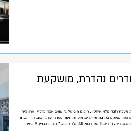
רת 5 חדרים נהדרת, מושקעת
בורי גדול, מטבח רגבה מלא איחסון , חימום מים על גז, שואב אבק מרכזי , ארון קיר
הורים ועוד. ממוקם בקרבת גני ילדים, מוסדות חינוך, פארק ועוד... ישוב: הוד השרון
אזור מגורים: רמתיים סוג הנכס: דירה חדרים: 5 שטח בנוי: 135 מ"ר קומה: 7 קומות בבניין: 9 מחיר:
4,590,000 ש"ח סוכן מטפל: הדס 054-7415005 אורן 054-2255524 תאריך עדכון: 12/12/2025