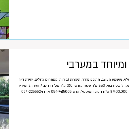
ומיוחד במערבי
. מושקע מעוצב, מתוכנן נהדר. תיקרות גבוהות, מפתחים גדולים, יחידת דיור .
ישוב: הוד השרון איזור: רסקו ג' שטח בנוי: 360 מ"ר שטח מגרש: 310 מ"ר מס' חדרים: 7 חניה: 2 תאריך
כניסה: גמיש מחיר בש"ח: 8,900,000 ש"ח הסוכן המטפל: הדס 054-7415005 אורן 054-2255524