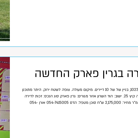
רה בגרין פארק החדשה
זכות לדירת 5 חד' בבניין 1023, בניין של של 10 דיירים. מיקום מעולה. צופה לשטח ירוק. היתר מתוכנן
תוך חודשיים. תחילת בנייה קיץ 25. ישוב: הוד השרון אזור מגורים: גרין פארק סוג הנכס: זכות לדירה
חדרים: 5 שטח בנוי: 130 מ"ר מחיר: 2,175,000 ש"ח סוכן מטפל: הדס 054-7415005 אורן 054-