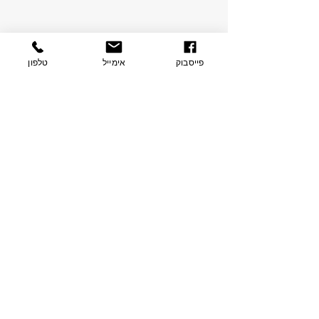
פייסבוק
אימייל
טלפון
לא מצאתם נכס מתאים? מלאו
את הפרטים בטופס, ואחד
מיועצי הנדל"ן שלנו ייצור
איתכם קשר בהקדם