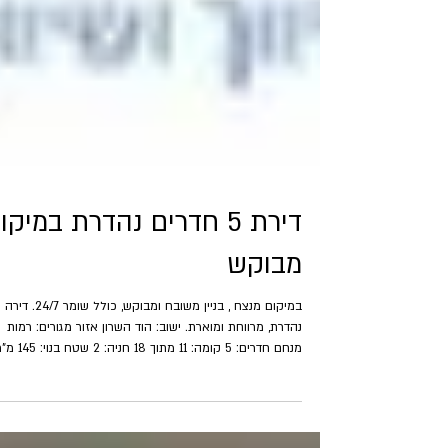
דירת 5 חדרים נהדרת במיקו
מבוקש
במיקום מנצח , בניין משובח ומבוקש, כולל שומר 24/7. דירה
נהדרת, מרווחת ומוארת. ישוב: הוד השרון אזור מגורים: רמות
מנחם חדרים: 5 קומה: 11 מתוך 18 חניה: 2 שטח בנו
תאריך כניסה: מיידי מחיר: 4,030,000 ש"ח סוכן מטפל: הדס