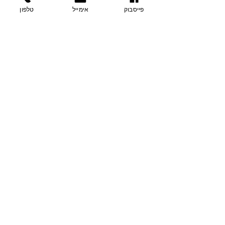
פייסבוק
אימייל
טלפון
בצת 2, הוד השרון
077-9335060
054-7415005
contact@sharvit-nechasim.com
שלחו הודעה