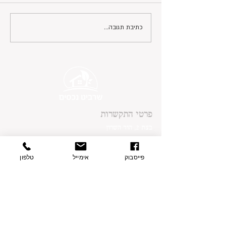
כתיבת תגובה...
פרטי התקשרות
בצת 2, הוד השרון
077-9335060
054-7415005
פייסבוק
אימייל
טלפון
contact@sharvit-nechasim.com
שלחו הודעה