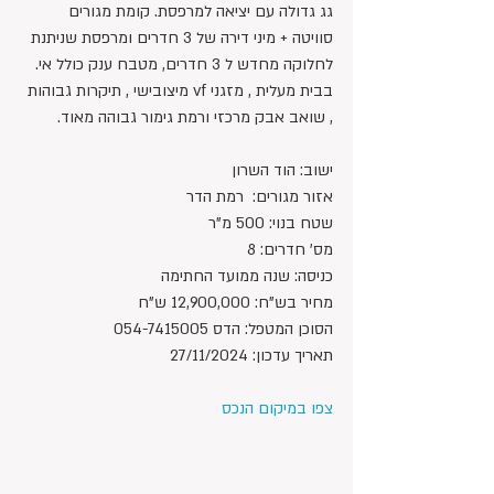
גג גדולה עם יציאה למרפסת. קומת מגורים 
סוויטה + מיני דירה של 3 חדרים ומרפסת שניתנת 
לחלוקה מחדש ל 3 חדרים, מטבח ענק כולל אי. 
בבית מעלית , מזגני vf מיצובישי , תיקרות גבוהות 
, שואב אבק מרכזי ורמת גימור גבוהה מאוד.
ישוב: הוד השרון
אזור מגורים:  רמת הדר
שטח בנוי: 500 מ"ר
מס' חדרים: 8
כניסה: שנה ממועד החתימה
מחיר בש"ח: 12,900,000 ש"ח 
הסוכן המטפל: הדס 054-7415005
תאריך עדכון: 27/11/2024
צפו במיקום הנכס