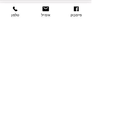
כתיבת תגובה...
פייסבוק
אימייל
טלפון
פרטי התקשרות
בצת 2, הוד השרון
077-9335060
054-7415005
contact@sharvit-nechasim.com
שלחו הודעה