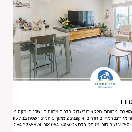
מוארת ומרווחת. חלל ציבורי גדול, חדרים מרווחים , שקטה ומקסימה.
מומלצת בחום. ישוב: הוד השרון אזור מגורים: רמתיים חדרים: 4 קומה: 2 מתוך 6 חניה: 1 שטח בנוי: 116
מ"ר תאריך כניסה: גמיש מחיר: 2,750,000 ש"ח סוכן מטפל: הדס 054-7415005 אורן 054-2255524