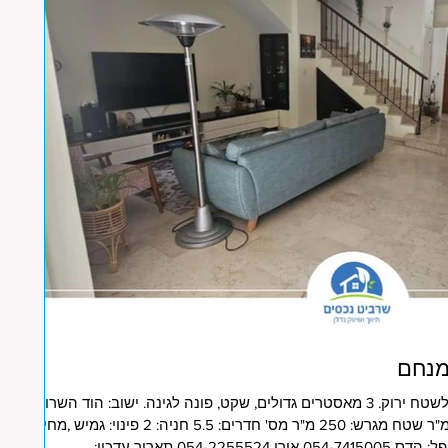
במיקום משגע, קוטג' מקסים פונה לשטח ירוק. 3 מאסטרים גדולים, שקט, פונה לגינה. ישוב: הוד השרון
איזור: רמות מנחם שטח בנוי: 245 מ"ר שטח מגרש: 250 מ"ר מס' חדרים: 5.5 חניה: 2 פינוי: גמיש ,מחיר
בש"ח: 6,190,000 ש"ח הסוכן המטפל: הדס 054-7415005 אורן 054-2255524 תאריך עדכון: