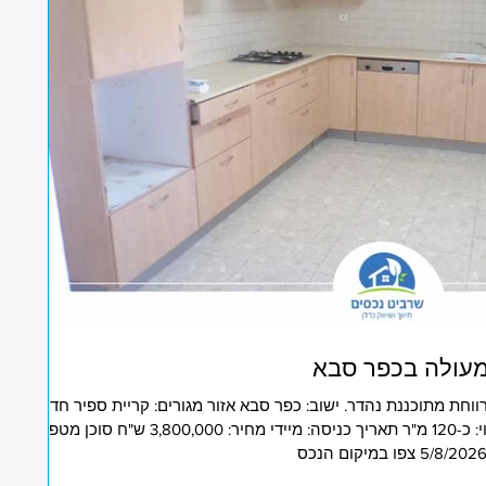
רווחת מתוכננת נהדר. ישוב: כפר סבא אזור מגורים: קריית ספיר חדרים:
4 קומה: 3 מתוך 6 חניה: 1 שטח בנוי: כ-120 מ"ר תאריך כניסה: מיידי מחיר: 3,800,000 ש"ח סוכן מטפל: