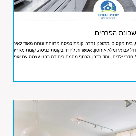
בית מקסים ,מתוכנן נהדר. קומת כניסה מרווחת ונוחה מאוד לאירוח
ול עם אי ומלא איחסון. אפשרות לחדר בקומת כניסה. קומת מגורים
יחידת הורים נהדרת ומפנקת ועוד 3 חדרי ילדים , והדובדבן, מרתף מהמם כיחידה בפני עצמה עם אופציה
ליחידה מניבה. ישוב: הוד השרון איזור: שכונת הפרחים שטח בנוי: 290 מ"ר שטח מגרש: 260 מ"ר מס'
חדרים: 7 חניה: 2 פינוי: גמיש ,מחיר בש"ח: 7,590,000 ש"ח הסוכן המטפל: הדס 054-7415005 אורן