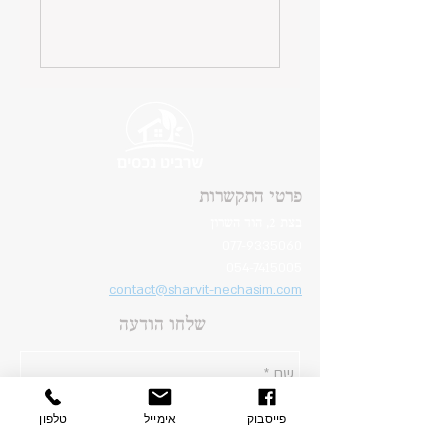
פרטי התקשרות
בצת 2, הוד השרון
077-9335060
054-7415005
contact@sharvit-nechasim.com
שלחו הודעה
פייסבוק
אימייל
טלפון