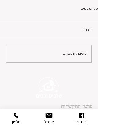
כל הנכסים
תגובות
כתיבת תגובה...
פרטי התקשרות
בצת 2, הוד השרון
077-9335060
פייסבוק
אימייל
טלפון
054-7415005
contact@sharvit-nechasim.com