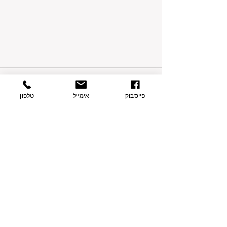
תגובות
פייסבוק
אימייל
טלפון
כתיבת תגובה...
פרטי התקשרות
בצת 2, הוד השרון