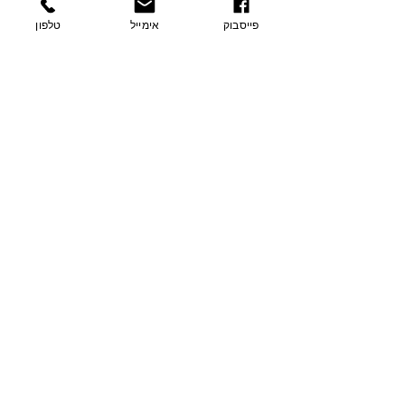
כתיבת תגובה...
פייסבוק
אימייל
טלפון
פרטי התקשרות
בצת 2, הוד השרון
077-9335060
054-7415005
contact@sharvit-nechasim.com
שלחו הודעה