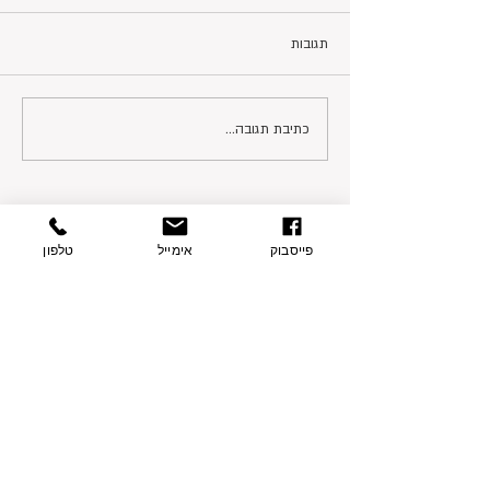
תגובות
כתיבת תגובה...
פייסבוק
אימייל
טלפון
פרטי התקשרות
בצת 2, הוד השרון
077-9335060
054-7415005
contact@sharvit-nechasim.com
שלחו הודעה