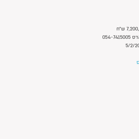
054-7
ס