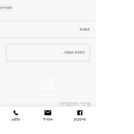
למכירה
תגובות
כתיבת תגובה...
פרטי התקשרות
בצת 2, הוד השרון
077-9335060
פייסבוק
אימייל
טלפון
054-7415005
contact@sharvit-nechasim.com