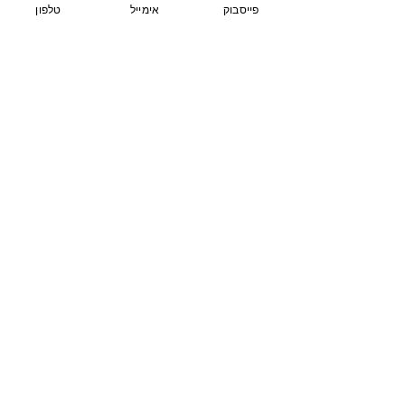
בצת 2, הוד השרון
פייסבוק
אימייל
טלפון
077-9335060
054-7415005
contact@sharvit-nechasim.com
שלחו הודעה