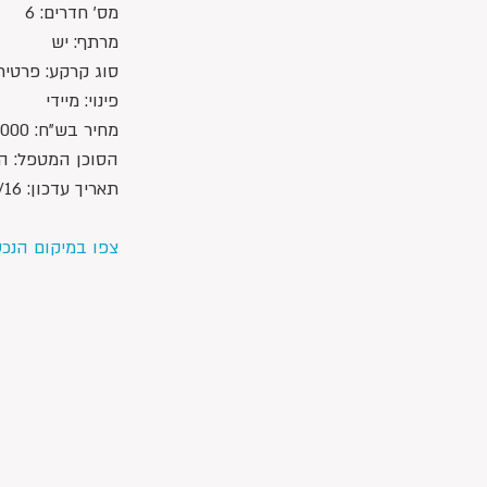
מס' חדרים: 6
מרתף: יש
סוג קרקע: פרטית
פינוי: מיידי
מחיר בש"ח: 4,090,000 ש"ח 
הסוכן המטפל: הדס 415005
תאריך עדכון: 13/07/16
צפו במיקום הנכ