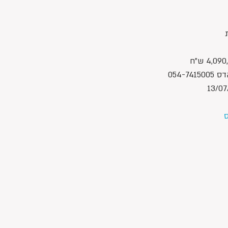
054-7
ס