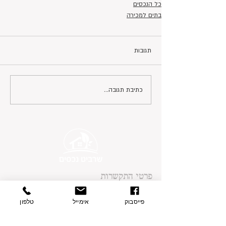
כל הנכסים
בתים למכירה
תגובות
כתיבת תגובה...
פרטי התקשרות
בצת 2, הוד השרון
077-9335060
פייסבוק
אימייל
טלפון
054-7415005
contact@sharvit-nechasim.com