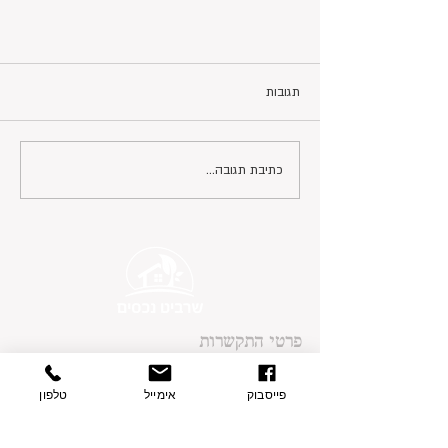
תגובות
כתיבת תגובה...
פרטי התקשרות
בצת 2, הוד השרון
077-9335060
פייסבוק
אימייל
טלפון
054-7415005
contact@sharvit-nechasim.com