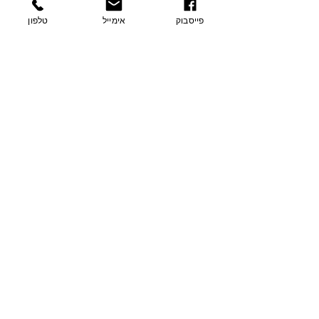
פרטי התקשרות
פייסבוק
אימייל
טלפון
בצת 2, הוד השרון
077-9335060
054-7415005
contact@sharvit-nechasim.com
שלחו הודעה