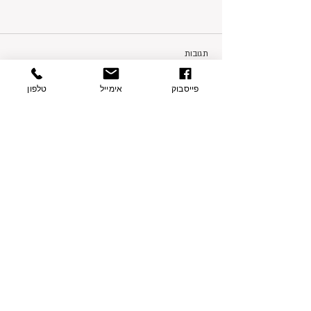
תגובות
פייסבוק
אימייל
טלפון
כתיבת תגובה...
פרטי התקשרות
בצת 2, הוד השרון
077-9335060
054-7415005
contact@sharvit-nechasim.com