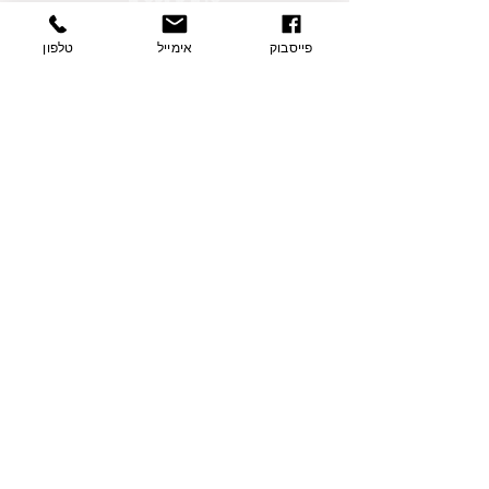
פרטי התקשרות
פייסבוק
אימייל
טלפון
בצת 2, הוד השרון
077-9335060
054-7415005
contact@sharvit-nechasim.com
שלחו הודעה