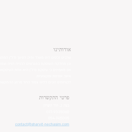
אודותינו
שרביט נכסים הינו משרד ותיק לתיווך נדל"ן המתמ
וכן מחלקה העוסקת במגרשים לבנייה רוויה וצמו
אנו מאמינים כי עיסקת נדל"ן היא אחת העיסקאו
אישי, אמינות ומקצועיות.
לקוחותינו זוכים לליווי צמוד החל מרגע ההתקשר
פרטי התקשרות
בצת 2, הוד השרון
077-9335060
054-7415005
contact@sharvit-nechasim.com