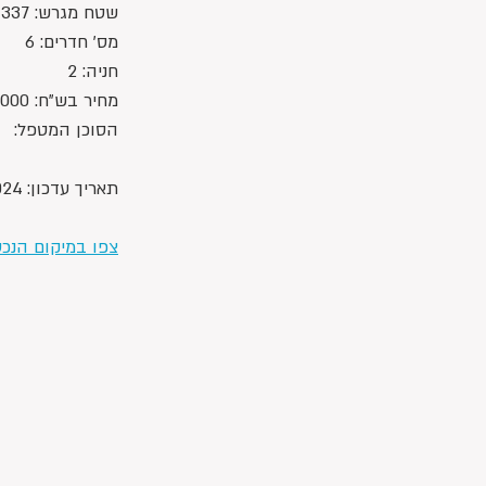
שטח מגרש: 337 מ"ר
מס' חדרים: 6
חניה: 2
מחיר בש"ח: 8,100,000 ש"ח 
הסוכן המטפל: 	הדס 054-7415005
			אורן 54-2255524
תאריך עדכון: 4/12/2024
צפו במיקום הנכ