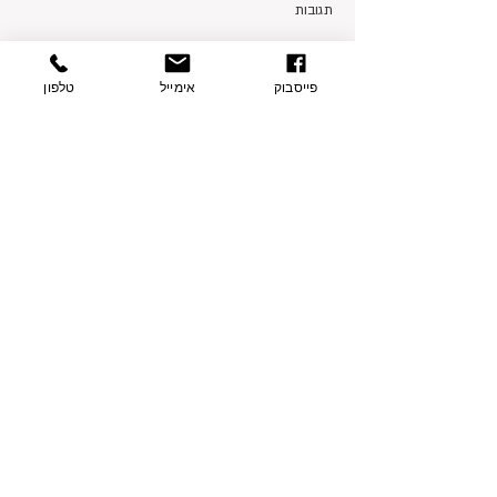
תגובות
פייסבוק
אימייל
טלפון
כתיבת תגובה...
פרטי התקשרות
בצת 2, הוד השרון
077-9335060
054-7415005
contact@sharvit-nechasim.com
שלחו הודעה