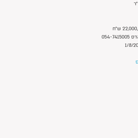
054-7
ס